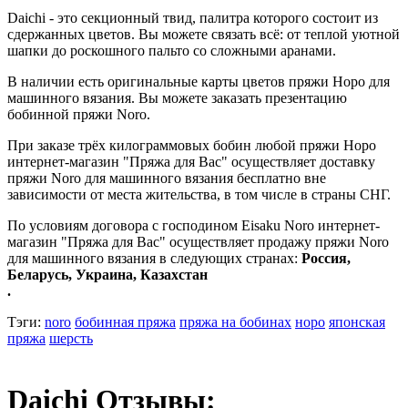
Daichi - это секционный твид, палитра которого состоит из
сдержанных цветов. Вы можете связать всё: от теплой уютной
шапки до роскошного пальто со сложными аранами.
В наличии есть оригинальные карты цветов пряжи Норо для
машинного вязания. Вы можете заказать презентацию
бобинной пряжи Noro.
При заказе трёх килограммовых бобин любой пряжи Норо
интернет-магазин "Пряжа для Вас" осуществляет доставку
пряжи Noro для машинного вязания бесплатно вне
зависимости от места жительства, в том числе в страны СНГ.
По условиям договора с господином Eisaku Noro интернет-
магазин "Пряжа для Вас" осуществляет продажу пряжи Noro
для машинного вязания в следующих странах:
Россия,
Беларусь, Украина, Казахстан
.
Тэги:
noro
бобинная пряжа
пряжа на бобинах
норо
японская
пряжа
шерсть
Daichi Отзывы: