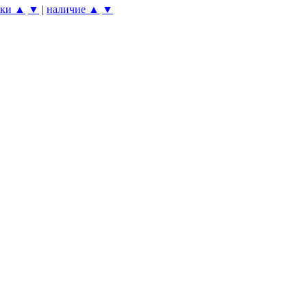
нки ▲
▼
|
наличие ▲
▼