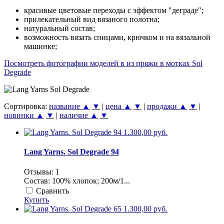
красивые цветовые переходы с эффектом "деграде";
прилекательный вид вязаного полотна;
натуральный состав;
возможность вязать спицами, крючком и на вязальной
машинке;
Посмотреть фотографии моделей в из пряжи в мотках Sol
Degrade
Сортировка:
название ▲
▼
|
цена ▲
▼
|
продажи ▲
▼
|
новинки ▲
▼
|
наличие ▲
▼
1.300,00 руб.
Lang Yarns. Sol Degrade 94
Отзывы: 1
Состав: 100% хлопок; 200м/1...
Сравнить
Купить
1.300,00 руб.